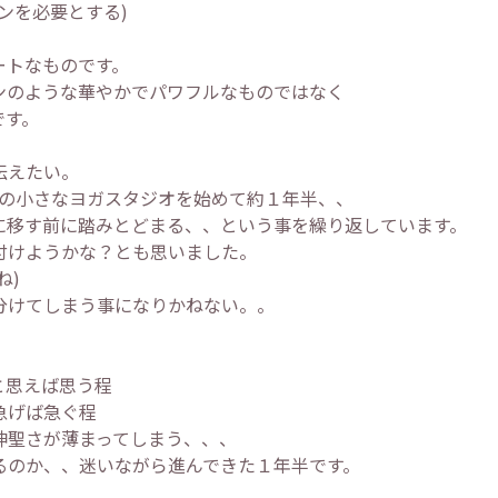
ンを必要とする)
ートなものです。
ンのような華やかでパワフルなものではなく
です。
伝えたい。
うこの小さなヨガスタジオを始めて約１年半、、
に移す前に踏みとどまる、、という事を繰り返しています。
付けようかな？とも思いました。
ね)
分けてしまう事になりかねない。。
と思えば思う程
急げば急ぐ程
神聖さが薄まってしまう、、、
るのか、、迷いながら進んできた１年半です。