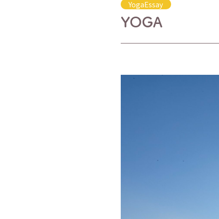
YogaEssay
YOGA