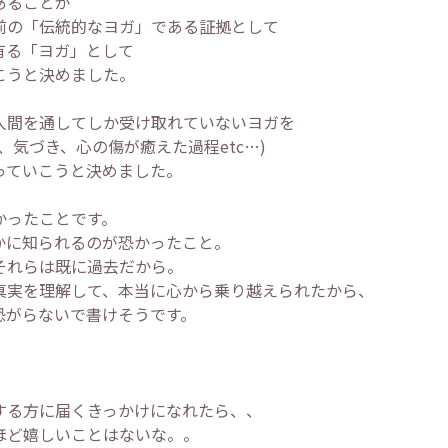
あることが
前の「伝統的なヨガ」である証拠として
有る「ヨガ」として
こうと決めました。
人間を通してしか受け取れていないヨガを
、気づき、心の傷が癒えた過程etc…)
っていこうと決めました。
かったことです。
かに知られるのが恐かったこと。
それらは既に過去だから。
真実を理解して、本当に心から乗り越えられたから、
恐がらないで書けそうです。
する方に届くきっかけになれたら、、
ほど嬉しいことはないな。。