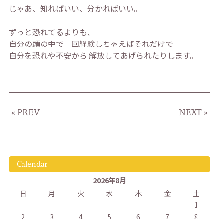
じゃあ、知ればいい、分かればいい。 ⁡
ずっと恐れてるよりも、
自分の頭の中で一回経験しちゃえばそれだけで
自分を恐れや不安から 解放してあげられたりします。 ⁡
« PREV
NEXT »
Calendar
2026年8月
日
月
火
水
木
金
土
1
2
3
4
5
6
7
8